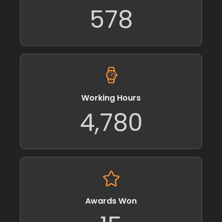
578
Working Hours
4,780
Awards Won